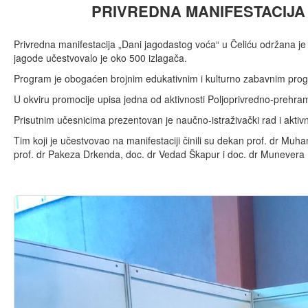
PRIVREDNA MANIFESTACIJA
Privredna manifestacija „Dani jagodastog voća“ u Čeliću održana je 
jagode učestvovalo je oko 500 izlagača.
Program je obogaćen brojnim edukativnim i kulturno zabavnim pr
U okviru promocije upisa jedna od aktivnosti Poljoprivredno-prehram
Prisutnim učesnicima prezentovan je naučno-istraživački rad i akti
Tim koji je učestvovao na manifestaciji činili su dekan prof. dr Muh
prof. dr Pakeza Drkenda, doc. dr Vedad Škapur i doc. dr Munevera 