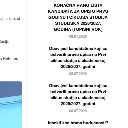
KONAČNA RANG LISTA
KANDIDATA ZA UPIS U PRVU
GODINU I CIKLUSA STUDIJA
ji u izložbi
STUDIJSKA 2026/2027.
GODINA (I UPISNI ROK)
09.07.2026
aciji.
Obavijest kandidatima koji su
ostvarili pravo upisa na Prvi
eta Behmen,
ciklus studija u akademskoj
2026/2027. godini
08.07.2026
Obavijest kandidatima koji su
ostvarili pravo upisa na Prvi
ciklus studija u akademskoj
2026/2027. godini
08.07.2026
Insekti kao hrana budućnosti?