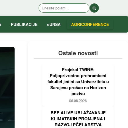
A
PUBLIKACIJE
eUNSA
AGRICONFERENCE
Ostale novosti
Projekat TWINE:
Poljoprivredno-prehrambeni
fakultet jedini sa Univerziteta u
Sarajevu prošao na Horizon
pozivu
06.08.2026
BEE ALIVE UBLAŽAVANJE
KLIMATSKIH PROMJENA I
RAZVOJ PČELARSTVA