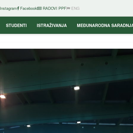
Instagram
Facebook
RADOVI PPF
ENG
STUDENTI
ISTRAŽIVANJA
MEĐUNARODNA SARADNJ