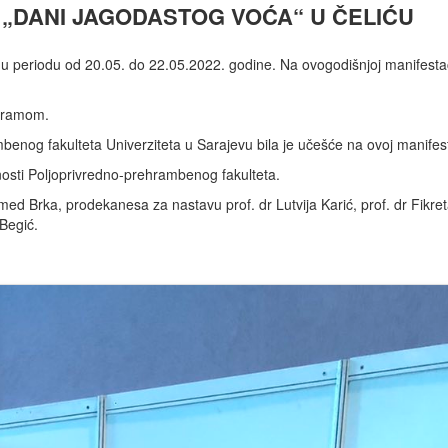
 „DANI JAGODASTOG VOĆA“ U ČELIĆU
u periodu od 20.05. do 22.05.2022. godine. Na ovogodišnjoj manifestaci
ogramom.
benog fakulteta Univerziteta u Sarajevu bila je učešće na ovoj manifest
vnosti Poljoprivredno-prehrambenog fakulteta.
amed Brka, prodekanesa za nastavu prof. dr Lutvija Karić, prof. dr Fikr
Begić.