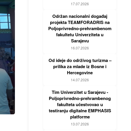
17.07.2026
Održan nacionalni događaj
projekta TEAMFORADRIS na
Poljoprivredno-prehrambenom
fakultetu Univerziteta u
Sarajevu
16.07.2026
Od ideje do održivog turizma –
prilika za mlade iz Bosne i
Hercegovine
14.07.2026
Tim Univerzitet u Sarajevu -
Poljoprivredno-prehrambenog
fakulteta učestvovao u
testiranju digitalne EMPHASIS
platforme
13.07.2026