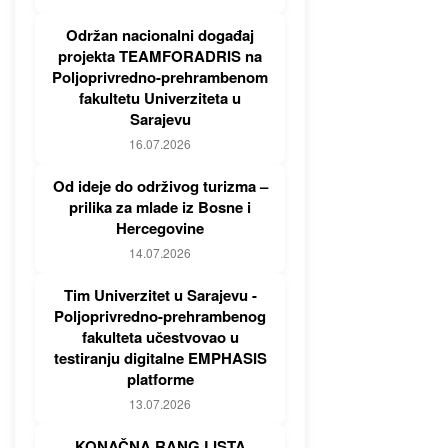
Održan nacionalni događaj
projekta TEAMFORADRIS na
Poljoprivredno-prehrambenom
fakultetu Univerziteta u
Sarajevu
16.07.2026
Od ideje do održivog turizma –
prilika za mlade iz Bosne i
Hercegovine
14.07.2026
Tim Univerzitet u Sarajevu -
Poljoprivredno-prehrambenog
fakulteta učestvovao u
testiranju digitalne EMPHASIS
platforme
13.07.2026
KONAČNA RANG LISTA