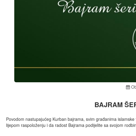
Ob
BAJRAM ŠE
Povodom nastupajućeg Kurban bajrama, svim građanima islamske vj
lijepom raspoloženju i da radost Bajrama podijelite sa svojom rodbin