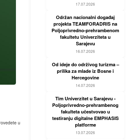
17.07.2026
Održan nacionalni događaj
projekta TEAMFORADRIS na
Poljoprivredno-prehrambenom
fakultetu Univerziteta u
Sarajevu
16.07.2026
Od ideje do održivog turizma –
prilika za mlade iz Bosne i
Hercegovine
14.07.2026
Tim Univerzitet u Sarajevu -
Poljoprivredno-prehrambenog
fakulteta učestvovao u
testiranju digitalne EMPHASIS
rovedete u
platforme
13.07.2026