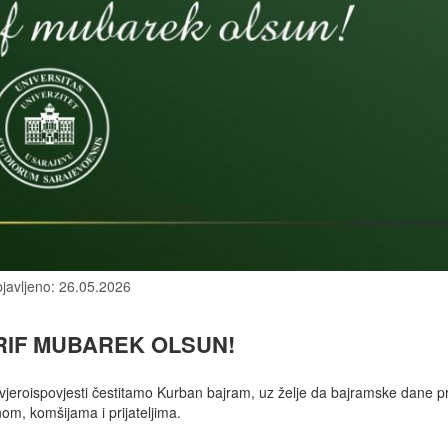
javljeno: 26.05.2026
RIF MUBAREK OLSUN!
eroispovjesti čestitamo Kurban bajram, uz želje da bajramske dane p
om, komšijama i prijateljima.