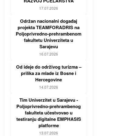
RAZVOJ PČELARSTVA
17.07.2026
Održan nacionalni događaj
projekta TEAMFORADRIS na
Poljoprivredno-prehrambenom
fakultetu Univerziteta u
Sarajevu
16.07.2026
Od ideje do održivog turizma –
prilika za mlade iz Bosne i
Hercegovine
14.07.2026
Tim Univerzitet u Sarajevu -
Poljoprivredno-prehrambenog
fakulteta učestvovao u
testiranju digitalne EMPHASIS
platforme
13.07.2026