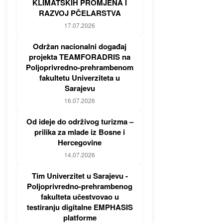
KLIMATSKIH PROMJENA I
RAZVOJ PČELARSTVA
17.07.2026
Održan nacionalni događaj
projekta TEAMFORADRIS na
Poljoprivredno-prehrambenom
fakultetu Univerziteta u
Sarajevu
16.07.2026
Od ideje do održivog turizma –
prilika za mlade iz Bosne i
Hercegovine
14.07.2026
Tim Univerzitet u Sarajevu -
Poljoprivredno-prehrambenog
fakulteta učestvovao u
testiranju digitalne EMPHASIS
platforme