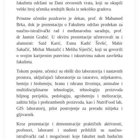
fakultetu održani su Dani otvorenih vrata, koji su okupili
veliki broj učenika srednjih škola iz nekoliko gradova.
Prisutne učenike pozdravio je dekan, prof. dr Muhamed
Brka, dok je prezentaciju o Fakultetu održao prodekan za
naučno-istraživački rad i međunarodnu saradnju, prof.
dr Jasmin Grahić. U okviru prezentacije učestvovali su i
alumnisti: Said Karić, Esma Kadić Šivšić, Mahir
Sahačić, Mirhat Mustafić i Meliha Sijerčić, koji su govorili
o svojim karijernim putevima i iskustvima nakon završetka
fakulteta.
Tokom posjete, učenici su obišli dio laboratorija i nastavnih
prostora, uključujući laboratorije za ratarstvo, mljekarstvo,
hemiju i biohemiju, hranu i ishranu životinja, animalne i
multidisciplinarne tehnologije, tehnologiju proizvoda
biljnog porijekla, pedologiju, agrohemiju i melioracije,
zaštitu bilja i prehrambenih proizvoda, kao i NutriFood lab,
GIS laboratorij, pilot postrojenje za preradu mlijeka i
gljivarnik.
Kroz prezentacije i demonstracije praktičnih aktivnosti,
profesori, laboranti i studenti približili su naučno-
istraživački rad i mogućnosti koje fakultet nudi budućim