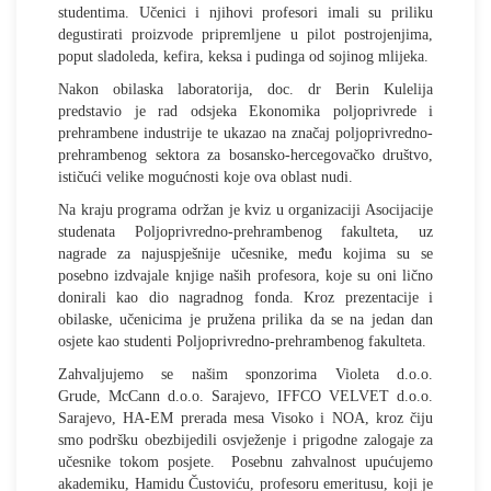
studentima. Učenici i njihovi profesori imali su priliku
degustirati proizvode pripremljene u pilot postrojenjima,
poput sladoleda, kefira, keksa i pudinga od sojinog mlijeka.
Nakon obilaska laboratorija, doc. dr Berin Kulelija
predstavio je rad odsjeka Ekonomika poljoprivrede i
prehrambene industrije te ukazao na značaj poljoprivredno-
prehrambenog sektora za bosansko-hercegovačko društvo,
ističući velike mogućnosti koje ova oblast nudi.
Na kraju programa održan je kviz u organizaciji Asocijacije
studenata Poljoprivredno-prehrambenog fakulteta, uz
nagrade za najuspješnije učesnike, među kojima su se
posebno izdvajale knjige naših profesora, koje su oni lično
donirali kao dio nagradnog fonda. Kroz prezentacije i
obilaske, učenicima je pružena prilika da se na jedan dan
osjete kao studenti Poljoprivredno-prehrambenog fakulteta.
Zahvaljujemo se našim sponzorima Violeta d.o.o.
Grude, McCann d.o.o. Sarajevo, IFFCO VELVET d.o.o.
Sarajevo, HA-EM prerada mesa Visoko i NOA, kroz čiju
smo podršku obezbijedili osvježenje i prigodne zalogaje za
učesnike tokom posjete. Posebnu zahvalnost upućujemo
akademiku, Hamidu Čustoviću, profesoru emeritusu, koji je