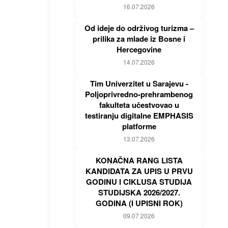
16.07.2026
Od ideje do održivog turizma –
prilika za mlade iz Bosne i
Hercegovine
14.07.2026
Tim Univerzitet u Sarajevu -
Poljoprivredno-prehrambenog
fakulteta učestvovao u
testiranju digitalne EMPHASIS
platforme
13.07.2026
KONAČNA RANG LISTA
KANDIDATA ZA UPIS U PRVU
GODINU I CIKLUSA STUDIJA
STUDIJSKA 2026/2027.
GODINA (I UPISNI ROK)
09.07.2026