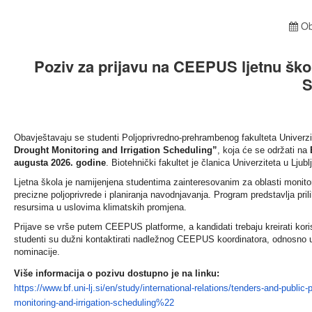
Ob
Poziv za prijavu na CEEPUS ljetnu škol
S
Obavještavaju se studenti Poljoprivredno-prehrambenog fakulteta Univerz
Drought Monitoring and Irrigation Scheduling”
, koja će se održati na
augusta 2026. godine
. Biotehnički fakultet je članica Univerziteta u Ljub
Ljetna škola je namijenjena studentima zainteresovanim za oblasti monitor
precizne poljoprivrede i planiranja navodnjavanja. Program predstavlja pril
resursima u uslovima klimatskih promjena.
Prijave se vrše putem CEEPUS platforme, a kandidati trebaju kreirati korisn
studenti su dužni kontaktirati nadležnog CEEPUS koordinatora, odnosno ur
nominacije.
Više informacija o pozivu dostupno je na linku:
https://www.bf.uni-lj.si/en/study/international-relations/tenders-and-p
monitoring-and-irrigation-scheduling%22