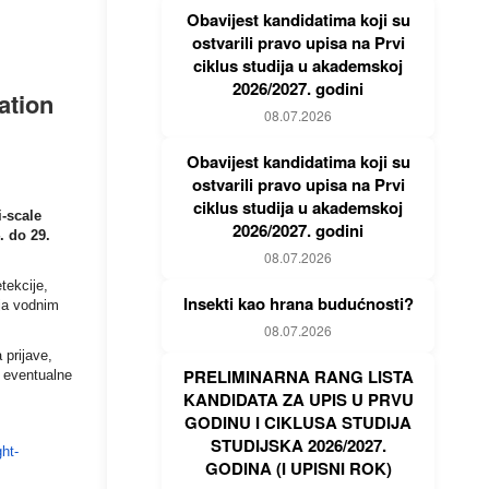
Obavijest kandidatima koji su
ostvarili pravo upisa na Prvi
ciklus studija u akademskoj
2026/2027. godini
ation
08.07.2026
Obavijest kandidatima koji su
ostvarili pravo upisa na Prvi
ciklus studija u akademskoj
i-scale
2026/2027. godini
. do 29.
08.07.2026
tekcije,
Insekti kao hrana budućnosti?
nja vodnim
08.07.2026
 prijave,
PRELIMINARNA RANG LISTA
i eventualne
KANDIDATA ZA UPIS U PRVU
GODINU I CIKLUSA STUDIJA
STUDIJSKA 2026/2027.
ht-
GODINA (I UPISNI ROK)