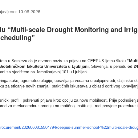
javljeno: 10.06.2026
u “Multi-scale Drought Monitoring and Irrig
cheduling”
iteta u Sarajevu da je otvoren poziv za prijavu na CEEPUS ljetnu školu
“Mult
Biotehničkom fakultetu Univerziteta u Ljubljani
, Slovenija, u periodu
od 24
ljani sa sjedištem na Jamnikarjevoj 101 u Ljubljani.
inga suše, agrometeorologije, upravljanja vodama u poljoprivredi, daljinske de
iku za sticanje novih znanja i praktičnih iskustava u oblasti održivog upravlja
ički profil i pokrenuti prijavu kroz opciju za novu mobilnost. Prije podnošenja
ed za međunarodnu saradnju na matičnoj instituciji, radi provjere procedure 
ublic-procurement/2026060815504794/ceepus-summer-school-%22multi-scale-droug