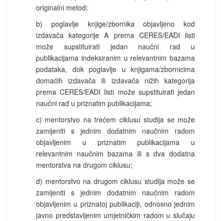
originalni metod;
b) poglavlje knjige/zbornika objavljeno kod
izdavača kategorije A prema CERES/EADI listi
može supstituirati jedan naučni rad u
publikacijama indeksiranim u relevantnim bazama
podataka, dok poglavlje u knjigama/zbornicima
domaćih izdavača ili izdavača nižih kategorija
prema CERES/EADI listi može supstituirati jedan
naučni rad u priznatim publikacijama;
c) mentorstvo na trećem ciklusu studija se može
zamijeniti s jednim dodatnim naučnim radom
objavljenim u priznatim publikacijama u
relevantnim naučnim bazama ili s dva dodatna
mentorstva na drugom ciklusu;
d) mentorstvo na drugom ciklusu studija može se
zamijeniti s jednim dodatnim naučnim radom
objavljenim u priznatoj publikaciji, odnosno jednim
javno predstavljenim umjetničkim radom u slučaju