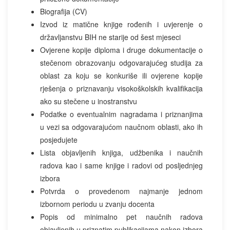
Biografija (CV)
Izvod iz matične knjige rođenih i uvjerenje o
državljanstvu BIH ne starije od šest mjeseci
Ovjerene kopije diploma i druge dokumentacije o
stečenom obrazovanju odgovarajućeg studija za
oblast za koju se konkuriše ili ovjerene kopije
rješenja o priznavanju visokoškolskih kvalifikacija
ako su stečene u inostranstvu
Podatke o eventualnim nagradama i priznanjima
u vezi sa odgovarajućom naučnom oblasti, ako ih
posjedujete
Lista objavljenih knjiga, udžbenika i naučnih
radova kao i same knjige i radovi od posljednjeg
izbora
Potvrda o provedenom najmanje jednom
izbornom periodu u zvanju docenta
Popis od minimalno pet naučnih radova
objavljenih u priznatim publikacijama nakon izbora