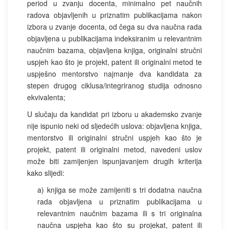
period u zvanju docenta, minimalno pet naučnih
radova objavljenih u priznatim publikacijama nakon
izbora u zvanje docenta, od čega su dva naučna rada
objavljena u publikacijama indeksiranim u relevantnim
naučnim bazama, objavljena knjiga, originalni stručni
uspjeh kao što je projekt, patent ili originalni metod te
uspješno mentorstvo najmanje dva kandidata za
stepen drugog ciklusa/integriranog studija odnosno
ekvivalenta;
U slučaju da kandidat pri izboru u akademsko zvanje
nije ispunio neki od sljedećih uslova: objavljena knjiga,
mentorstvo ili originalni stručni uspjeh kao što je
projekt, patent ili originalni metod, navedeni uslov
može biti zamijenjen ispunjavanjem drugih kriterija
kako slijedi:
a) knjiga se može zamijeniti s tri dodatna naučna
rada objavljena u priznatim publikacijama u
relevantnim naučnim bazama ili s tri originalna
naučna uspjeha kao što su projekat, patent ili