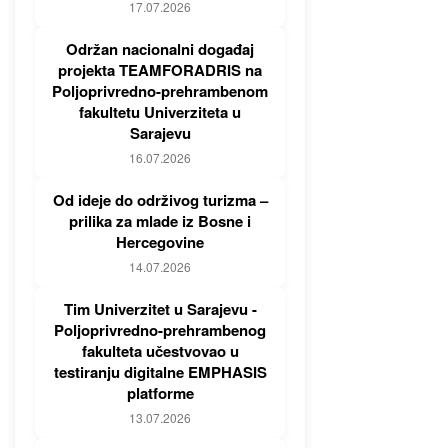
17.07.2026
Održan nacionalni događaj
projekta TEAMFORADRIS na
Poljoprivredno-prehrambenom
fakultetu Univerziteta u
Sarajevu
16.07.2026
Od ideje do održivog turizma –
prilika za mlade iz Bosne i
Hercegovine
14.07.2026
Tim Univerzitet u Sarajevu -
Poljoprivredno-prehrambenog
fakulteta učestvovao u
testiranju digitalne EMPHASIS
platforme
13.07.2026