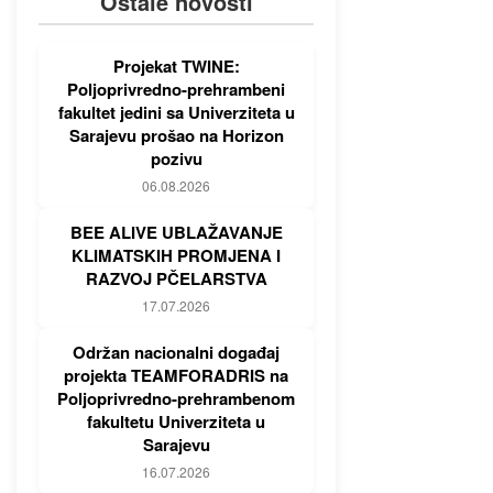
Ostale novosti
Projekat TWINE:
Poljoprivredno-prehrambeni
fakultet jedini sa Univerziteta u
Sarajevu prošao na Horizon
pozivu
06.08.2026
BEE ALIVE UBLAŽAVANJE
KLIMATSKIH PROMJENA I
RAZVOJ PČELARSTVA
17.07.2026
Održan nacionalni događaj
projekta TEAMFORADRIS na
Poljoprivredno-prehrambenom
fakultetu Univerziteta u
Sarajevu
16.07.2026