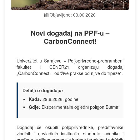
Objavljeno: 03.06.2026
Novi događaj na PPF-u –
CarbonConnect!
Univerzitet u Sarajevu – Poljoprivredno-prehrambeni
fakultet i CENER21 organizuju događaj
„CarbonConnect – održive prakse od njive do trpeze“.
Detalji o događaju:
Kada:
29.6.2026. godine
Gdje:
Eksperimentalni ogledni poligon Butmir
Događaj će okupiti poljoprivrednike, predstavnike
vladinih i nevladinih institucija, studente, učenike i
građane, s ciljem promocije karbon farminga i održivih