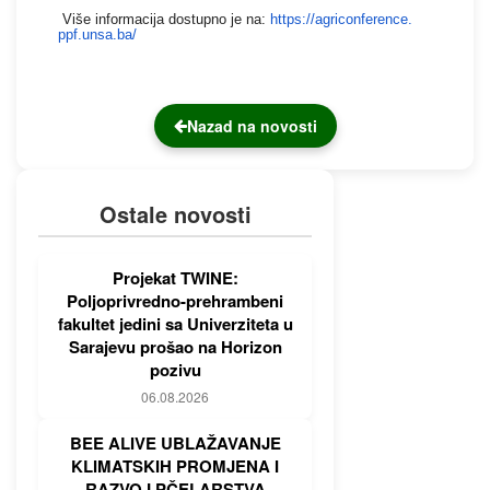
Više informacija dostupno je na:
https://agriconference.
ppf.unsa.ba/
Nazad na novosti
Ostale novosti
Projekat TWINE:
Poljoprivredno-prehrambeni
fakultet jedini sa Univerziteta u
Sarajevu prošao na Horizon
pozivu
06.08.2026
BEE ALIVE UBLAŽAVANJE
KLIMATSKIH PROMJENA I
RAZVOJ PČELARSTVA