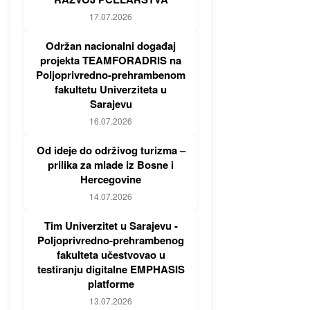
17.07.2026
Održan nacionalni događaj
projekta TEAMFORADRIS na
Poljoprivredno-prehrambenom
fakultetu Univerziteta u
Sarajevu
16.07.2026
Od ideje do održivog turizma –
prilika za mlade iz Bosne i
Hercegovine
14.07.2026
Tim Univerzitet u Sarajevu -
Poljoprivredno-prehrambenog
fakulteta učestvovao u
testiranju digitalne EMPHASIS
platforme
13.07.2026