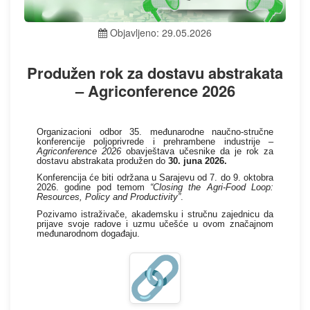
Objavljeno: 29.05.2026
Produžen rok za dostavu abstrakata
– Agriconference 2026
Organizacioni odbor 35. međunarodne naučno-stručne
konferencije poljoprivrede i prehrambene industrije –
Agriconference 2026
obavještava učesnike da je rok za
dostavu abstrakata produžen do
30. juna 2026.
Konferencija će biti održana u Sarajevu od 7. do 9. oktobra
2026. godine pod temom
“Closing the Agri-Food Loop:
Resources, Policy and Productivity”
.
Pozivamo istraživače, akademsku i stručnu zajednicu da
prijave svoje radove i uzmu učešće u ovom značajnom
međunarodnom događaju.