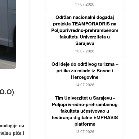
17.07.2026
Održan nacionalni događaj
projekta TEAMFORADRIS na
Poljoprivredno-prehrambenom
fakultetu Univerziteta u
Sarajevu
16.07.2026
Od ideje do održivog turizma –
prilika za mlade iz Bosne i
Hercegovine
14.07.2026
O.O)
Tim Univerzitet u Sarajevu -
Poljoprivredno-prehrambenog
fakulteta učestvovao u
testiranju digitalne EMPHASIS
platforme
hnologije na
13.07.2026
olna pića i