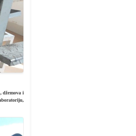
a, džemova i
boratoriju,