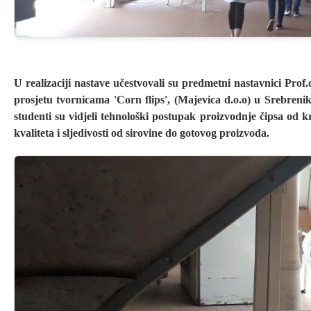
U realizaciji nastave učestvovali su predmetni nastavnici Pro
prosjetu tvornicama 'Corn flips', (Majevica d.o.o) u Srebreni
studenti su vidjeli tehnološki postupak proizvodnje čipsa od 
kvaliteta i sljedivosti od sirovine do gotovog proizvoda.