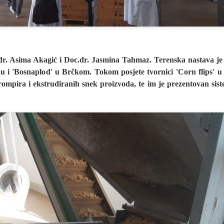
f.dr. Asima Akagić i Doc.dr. Jasmina Tahmaz. Terenska nastava j
ku i 'Bosnaplod' u Brčkom. Tokom posjete tvornici 'Corn flips' 
krompira i ekstrudiranih snek proizvoda, te im je prezentovan sis