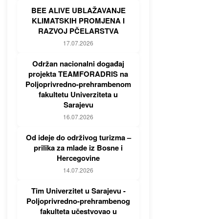
BEE ALIVE UBLAŽAVANJE
KLIMATSKIH PROMJENA I
RAZVOJ PČELARSTVA
17.07.2026
Održan nacionalni događaj
projekta TEAMFORADRIS na
Poljoprivredno-prehrambenom
fakultetu Univerziteta u
Sarajevu
16.07.2026
Od ideje do održivog turizma –
prilika za mlade iz Bosne i
Hercegovine
14.07.2026
Tim Univerzitet u Sarajevu -
Poljoprivredno-prehrambenog
fakulteta učestvovao u