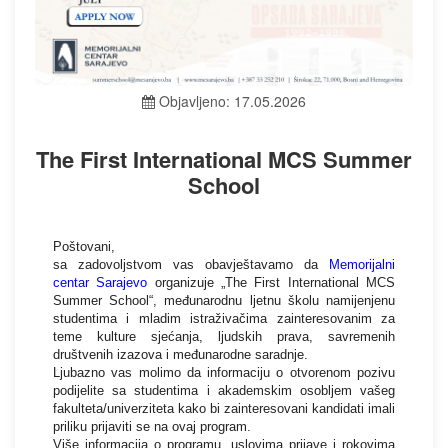
Objavljeno: 17.05.2026
The First International MCS Summer
School
Poštovani,
sa zadovoljstvom vas obavještavamo da
Memorijalni
centar Sarajevo
organizuje „The First International MCS
Summer School“, međunarodnu ljetnu školu namijenjenu
studentima i mladim istraživačima zainteresovanim za
teme kulture sjećanja, ljudskih prava, savremenih
društvenih izazova i međunarodne saradnje.
Ljubazno vas molimo da informaciju o otvorenom pozivu
podijelite sa studentima i akademskim osobljem vašeg
fakulteta/univerziteta kako bi zainteresovani kandidati imali
priliku prijaviti se na ovaj program.
Više informacija o programu, uslovima prijave i rokovima