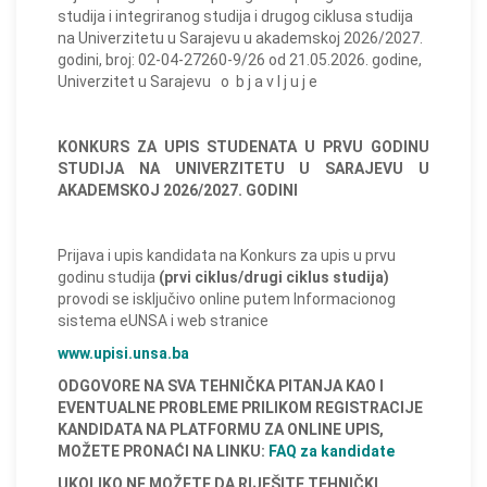
studija i integriranog studija i drugog ciklusa studija
na Univerzitetu u Sarajevu u akademskoj 2026/2027.
godini, broj: 02-04-27260-9/26 od 21.05.2026. godine,
Univerzitet u Sarajevu o b j a v l j u j e
KONKURS ZA UPIS STUDENATA U PRVU GODINU
STUDIJA NA UNIVERZITETU U SARAJEVU U
AKADEMSKOJ 2026/2027. GODINI
Prijava i upis kandidata na Konkurs za upis u prvu
godinu studija
(prvi ciklus/drugi ciklus studija)
provodi se isključivo online putem Informacionog
sistema eUNSA i web stranice
www.upisi.unsa.ba
ODGOVORE NA SVA TEHNIČKA PITANJA KAO I
EVENTUALNE PROBLEME PRILIKOM REGISTRACIJE
KANDIDATA NA PLATFORMU ZA ONLINE UPIS,
MOŽETE PRONAĆI NA LINKU:
FAQ za kandidate
UKOLIKO NE MOŽETE DA RIJEŠITE TEHNIČKI