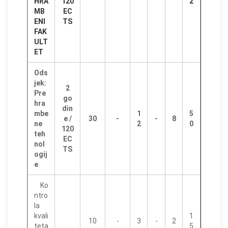
HRA
120
2
MB
EC
ENI
TS
FAK
ULT
ET
Ods
jek:
2
Pre
go
hra
din
mbe
1
5
e /
30
-
-
8
ne
2
0
120
teh
EC
nol
TS
ogij
e
Ko
ntro
la
kvali
1
10
-
3
-
2
teta
5