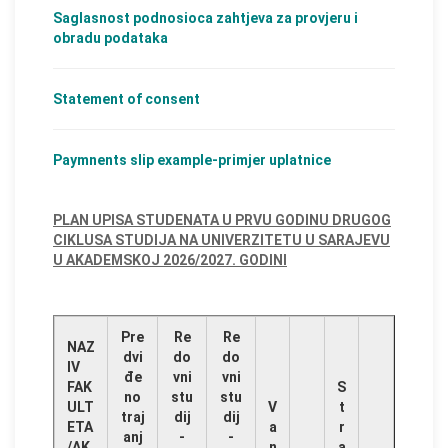
Saglasnost podnosioca zahtjeva za provjeru i
obradu podataka
Statement of consent
Paymnents slip example-primjer uplatnice
PLAN UPISA STUDENATA U PRVU GODINU DRUGOG
CIKLUSA STUDIJA NA UNIVERZITETU U SARAJEVU
U AKADEMSKOJ 2026/2027. GODINI
Pre
Re
Re
NAZ
dvi
do
do
IV
đe
vni
vni
FAK
S
no
stu
stu
ULT
V
t
traj
dij
dij
ETA
a
r
anj
-
-
/AK
n
a