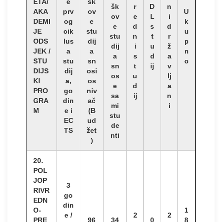
ETA/
e
šk
šk
r
D
n
AKA
prv
ov
U
ov
e
L
i
DEMI
og
e
k
e
d
s
d
JE
cik
stu
u
stu
n
t
r
ODS
lus
dij
p
dij
i
u
ž
JEK /
a
a
n
a
s
d
a
STU
stu
sn
o
sn
t
ij
v
DIJS
dij
osi
os
u
lj
KI
a,
os
e
d
a
PRO
go
niv
sa
ij
n
GRA
din
ač
mi
i
M
e i
(B
stu
EC
ud
de
TS
žet
nti
)
20.
POL
JOP
3
RIVR
go
EDN
din
O-
1
e /
2
2
PRE
96
34
0
8