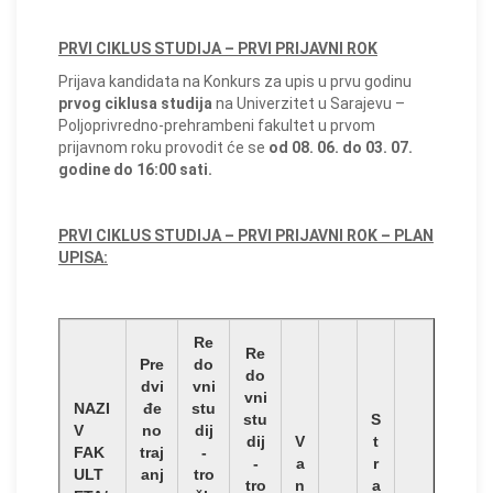
PRVI CIKLUS STUDIJA – PRVI PRIJAVNI ROK
Prijava kandidata na Konkurs za upis u prvu godinu
prvog ciklusa studija
na Univerzitet u Sarajevu –
Poljoprivredno-prehrambeni fakultet u prvom
prijavnom roku provodit će se
od 08. 06. do 03. 07.
godine do 16:00 sati.
PRVI CIKLUS STUDIJA – PRVI PRIJAVNI ROK – PLAN
UPISA:
Re
Re
Pre
do
do
dvi
vni
vni
NAZI
đe
stu
stu
S
V
no
dij
dij
V
t
FAK
traj
-
-
a
r
ULT
anj
tro
tro
n
a