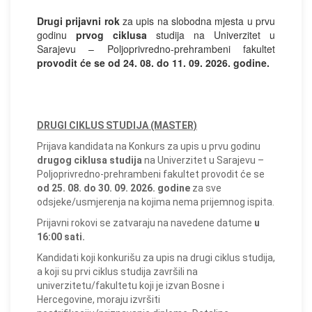
Drugi prijavni rok
za upis na slobodna mjesta u prvu
godinu
prvog ciklusa
studija na Univerzitet u
Sarajevu – Poljoprivredno-prehrambeni fakultet
provodit će se od 24. 08. do 11. 09. 2026. godine.
DRUGI CIKLUS STUDIJA (MASTER)
Prijava kandidata na Konkurs za upis u prvu godinu
drugog ciklusa studija
na Univerzitet u Sarajevu –
Poljoprivredno-prehrambeni fakultet provodit će se
od 25. 08. do 30. 09. 2026. godine
za sve
odsjeke/usmjerenja na kojima nema prijemnog ispita.
Prijavni rokovi se zatvaraju na navedene datume
u
16:00 sati.
Kandidati koji konkurišu za upis na drugi ciklus studija,
a koji su prvi ciklus studija završili na
univerzitetu/fakultetu koji je izvan Bosne i
Hercegovine, moraju izvršiti