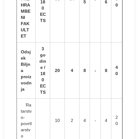
18
5
6
HRA
0
0
MBE
EC
NI
TS
FAK
ULT
ET
3
Odsj
go
ek
din
Biljn
e /
4
a
20
4
8
-
8
18
0
proiz
0
vodn
EC
ja
TS
Ra
tarstv
o-
2
10
2
4
-
4
povrtl
0
arstv
o