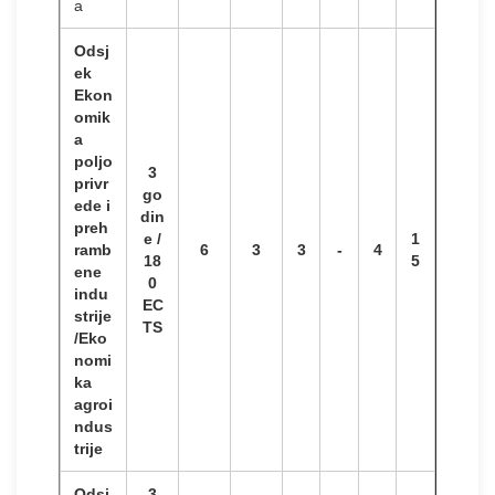
a
Odsj
ek
Ekon
omik
a
poljo
3
privr
go
ede i
din
preh
e /
1
ramb
6
3
3
-
4
18
5
ene
0
indu
EC
strije
TS
/Eko
nomi
ka
agroi
ndus
trije
Odsj
3