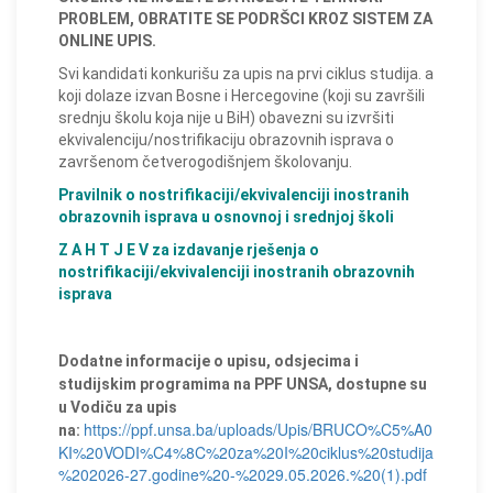
PROBLEM, OBRATITE SE PODRŠCI KROZ SISTEM ZA
ONLINE UPIS.
Svi kandidati konkurišu za upis na prvi ciklus studija. a
koji dolaze izvan Bosne i Hercegovine (koji su završili
srednju školu koja nije u BiH) obavezni su izvršiti
ekvivalenciju/nostrifikaciju obrazovnih isprava o
završenom četverogodišnjem školovanju.
Pravilnik o nostrifikaciji/ekvivalenciji inostranih
obrazovnih isprava u osnovnoj i srednjoj školi
Z A H T J E V za izdavanje rješenja o
nostrifikaciji/ekvivalenciji inostranih obrazovnih
isprava
Dodatne informacije o upisu, odsjecima i
studijskim programima na PPF UNSA, dostupne su
u Vodiču za upis
https://ppf.unsa.ba/uploads/Upis/BRUCO%C5%A0
na:
KI%20VODI%C4%8C%20za%20I%20ciklus%20studija
%202026-27.godine%20-%2029.05.2026.%20(1).pdf