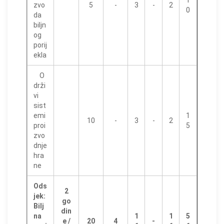
1
zvo
5
-
3
-
2
0
da
biljn
og
porij
ekla
O
drži
vi
sist
emi
1
10
-
3
-
2
proi
5
zvo
dnje
hra
ne
Ods
2
jek:
go
Bilj
din
na
1
1
5
e /
20
4
-