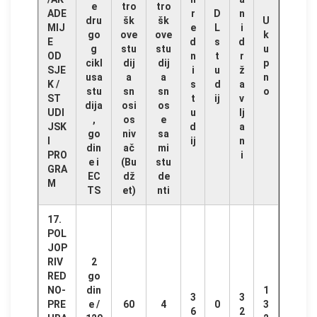
e
tro
tro
ADE
r
D
n
dru
šk
šk
U
MIJ
e
L
i
go
ove
ove
k
E
d
s
d
g
stu
stu
u
OD
n
t
r
cikl
dij
dij
p
SJE
i
u
ž
usa
a
a
n
K /
s
d
a
stu
sn
sn
o
ST
t
ij
v
dija
osi
os
UDI
u
lj
,
os
e
JSK
d
a
go
niv
sa
I
ij
n
din
ač
mi
PRO
i
e i
(Bu
stu
GRA
EC
dž
de
M
TS
et)
nti
17.
POL
JOP
RIV
2
RED
go
NO-
din
1
3
3
PRE
e /
60
4
0
3
6
2