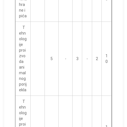
hra
ne i
pića
T
ehn
olog
ije
proi
zvo
1
5
-
3
-
2
da
0
ani
mal
nog
porij
ekla
T
ehn
olog
ije
proi