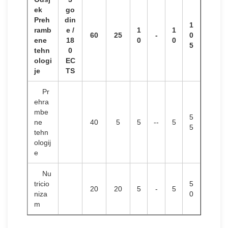
ek
go
Preh
din
1
ramb
e /
1
1
60
25
-
0
ene
18
0
0
5
tehn
0
ologi
EC
je
TS
Pr
ehra
mbe
5
ne
40
5
5
--
5
5
tehn
ologij
e
Nu
tricio
5
20
20
5
-
5
niza
0
m