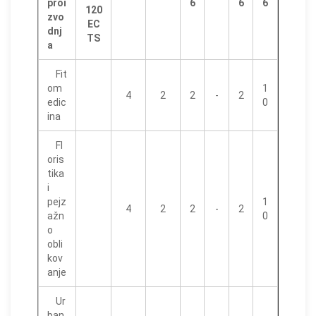
proi
6
6
6
120
zvo
EC
dnj
TS
a
Fit
om
1
4
2
2
-
2
edic
0
ina
Fl
oris
tika
i
pejz
1
4
2
2
-
2
ažn
0
o
obli
kov
anje
Ur
ban