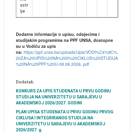
ustr
ije
Dodatne informacije o upisu, odsjecima i
studijskim programima na PPF UNSA, dostupne
su u Vodiču za upis
na:
https://ppf.unsa.ba/uploads/Upis/VODI%C4%8C%
20ZA%20UPIS%20NA%20II%20CIKLUS%20STUDIJA
%20NA%20PPF%20U-08.06.2026..pdf
Dodatak:
KONKURS ZA UPIS STUDENATA U PRVU GODINU
STUDIJA NA UNIVERZITETU U SARAJEVU U
AKADEMSKOJ 2026/2027. GODINI
PLAN UPISA STUDENATA U PRVU GODINU PRVOG
CIKLUSA I INTEGRIRANOG STUDIJA NA
UNIVERZITETU U SARAJEVU U AKADEMSKOJ
2026/2027. g.