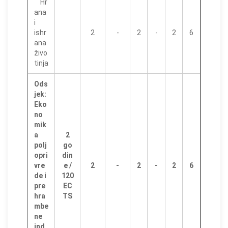
Hr
ana
i
ishr
2
-
2
-
2
6
ana
živo
tinja
Ods
jek:
Eko
no
mik
a
2
polj
go
opri
din
vre
e /
2
-
2
-
2
6
de i
120
pre
EC
hra
TS
mbe
ne
ind