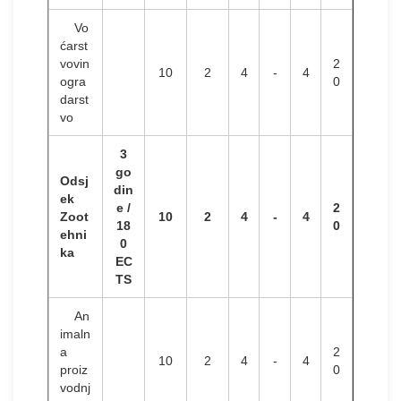
Vo
ćarst
vovin
2
10
2
4
-
4
ogra
0
darst
vo
3
go
Odsj
din
ek
e /
2
Zoot
10
2
4
-
4
18
0
ehni
0
ka
EC
TS
An
imaln
a
2
10
2
4
-
4
proiz
0
vodnj