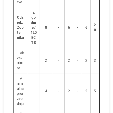
tvo
2
Ods
go
jek:
din
2
Zoo
e /
8
-
6
-
6
0
teh
120
nika
EC
TS
Ak
vak
2
-
2
-
2
3
ultu
ra
A
nim
alna
4
-
2
-
2
5
proi
zvo
dnja