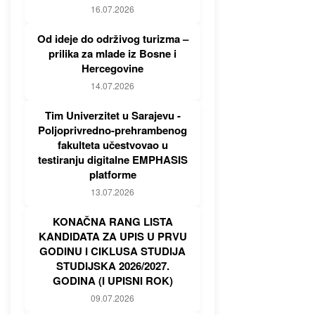
16.07.2026
Od ideje do održivog turizma –
prilika za mlade iz Bosne i
Hercegovine
14.07.2026
Tim Univerzitet u Sarajevu -
Poljoprivredno-prehrambenog
fakulteta učestvovao u
testiranju digitalne EMPHASIS
platforme
13.07.2026
KONAČNA RANG LISTA
KANDIDATA ZA UPIS U PRVU
GODINU I CIKLUSA STUDIJA
STUDIJSKA 2026/2027.
GODINA (I UPISNI ROK)
09.07.2026