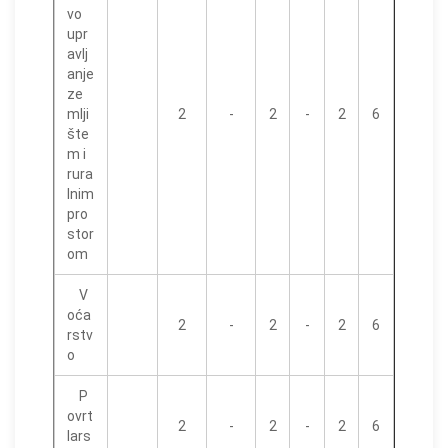
vo
upr
avlj
anje
ze
mlji
2
-
2
-
2
6
šte
m i
rura
lnim
pro
stor
om
V
oća
2
-
2
-
2
6
rstv
o
P
ovrt
2
-
2
-
2
6
lars