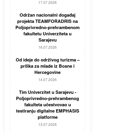
17.07.2026
Održan nacionalni događaj
projekta TEAMFORADRIS na
Poljoprivredno-prehrambenom
fakultetu Univerziteta u
Sarajevu
16.07.2026
Od ideje do održivog turizma –
prilika za mlade iz Bosne i
Hercegovine
14.07.2026
Tim Univerzitet u Sarajevu -
Poljoprivredno-prehrambenog
fakulteta učestvovao u
testiranju digitalne EMPHASIS
platforme
13.07.2026